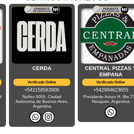
CERDA
CENTRAL PIZZAS 
EMPANA
Verificado Online
Verificado Online
+541158563900
+542994623655
d
Nuñez 5055, Ciudad
Presidente Arturo H. Illia 7
Autónoma de Buenos Aires,
Neuquén, Argentina
Argentina