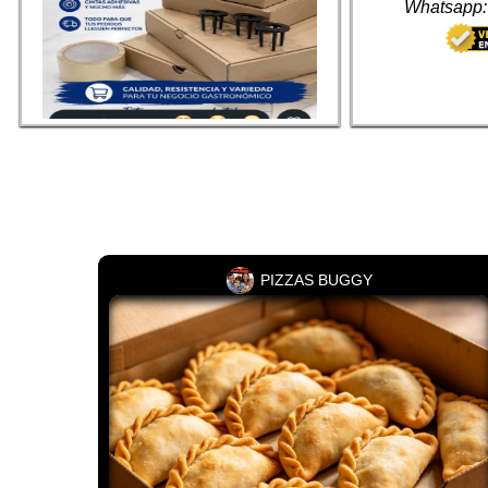
Whatsapp
Hilo, caja para pizza ,Trípode, cajas para 
empanadas 
Whatsapp: + 54 9 1139008148
PIZZAS BUGGY