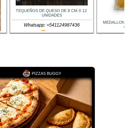
TEQUEÑOS DE QUESO DE 8 CM.X 12 
UNIDADES
MEDALLONES
Whatsapp: +541124987436
C
Whatsap
 
PIZZAS BUGGY