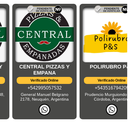
Y
CENTRAL PIZZAS Y
POLIRUBRO P&
EMPANA
Verificado Online
Verificado Online
+542995057532
+543516794209
38,
General Manuel Belgrano
Prudencio Murguiondo 5
2178, Neuquén, Argentina
Córdoba, Argentina