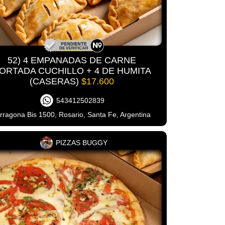
52) 4 EMPANADAS DE CARNE
ORTADA CUCHILLO + 4 DE HUMITA
(CASERAS)
$17.600
543412502839
rragona Bis 1500, Rosario, Santa Fe, Argentina
PIZZAS BUGGY