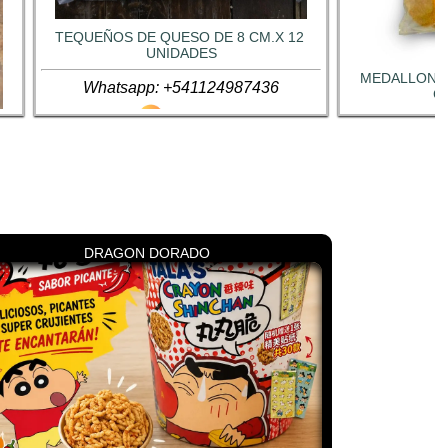
TEQUEÑOS DE QUESO DE 8 CM.X 12 
UNIDADES
MEDALLONES
Whatsapp: +541124987436
C
Whatsap
 
DRAGON DORADO