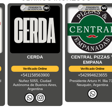
CERDA
CENTRAL PIZZAS 
EMPANA
Verificado Online
Verificado Online
+541158563900
+542994623655
d
Nuñez 5055, Ciudad
Presidente Arturo H. Illia 7
Autónoma de Buenos Aires,
Neuquén, Argentina
Argentina