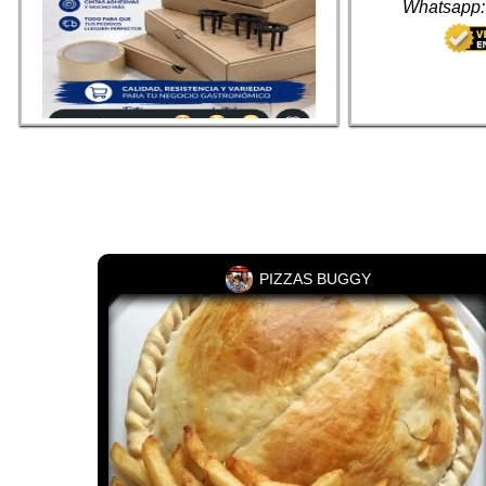
Whatsapp
Hilo, caja para pizza ,Trípode, cajas para 
empanadas 
Whatsapp: + 54 9 1139008148
PIZZAS BUGGY