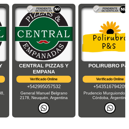
Y
CENTRAL PIZZAS Y
POLIRUBRO P&
EMPANA
Verificado Online
Verificado Online
+542995057532
+543516794209
38,
General Manuel Belgrano
Prudencio Murguiondo 5
2178, Neuquén, Argentina
Córdoba, Argentina